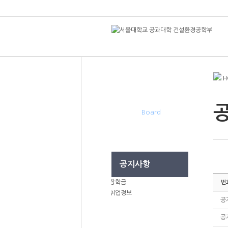
H
게시판
Board
공지사항
장학금
번
취업정보
공
공