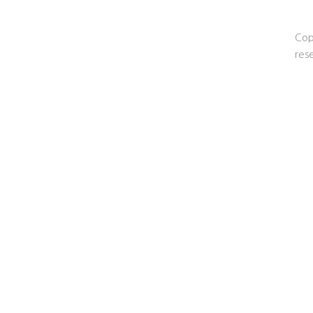
Cop
res