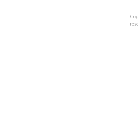
Cop
res