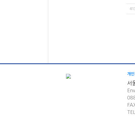
41
개인
서
Env
08
FA
TE