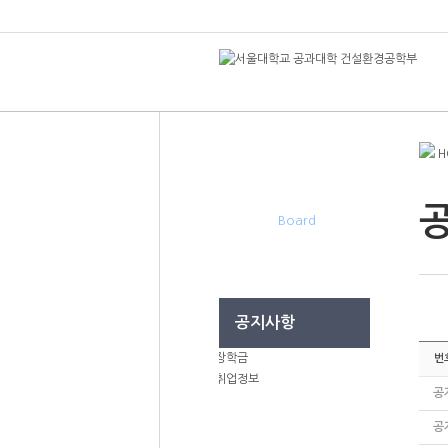
H
게시판
Board
공지사항
장학금
번
취업정보
공
공