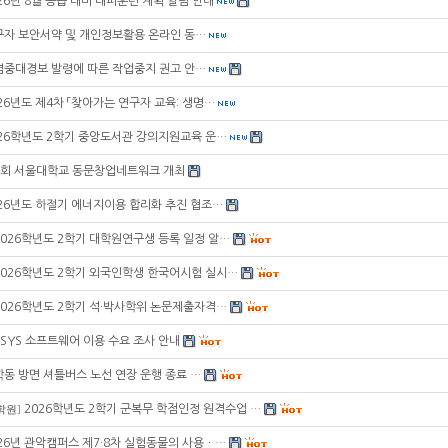
26년 8월 공습 대비 대피훈련 계획 알림 안내
구자 보안서약 및 개인정보활용 온라인 동…
염중대경보 발령에 따른 작업중지 권고 안…
26년도 제4차 「찾아가는 연구자 교육: 생명…
026학년도 2학기 중앙도서관 강의지원교육 운…
6회 서울대학교 동문창업네트워크 개최
26년도 하절기 에너지이용 합리화 추진 협조…
2026학년도 2학기 대학원연구생 등록 일정 알…
2026학년도 2학기 외국인학생 한국어시험 실시…
2026학년도 2학기 석·박사학위 논문제출자격…
SYS 소프트웨어 이용 수요 조사 안내
동 방면 셔틀버스 노선 연장 운행 종료 …
2026학년도 2학기 군복무 학점인정 원격수업 …
학원
]
26년 관악캠퍼스 제7·8차 실험동물의 사용ㆍ…