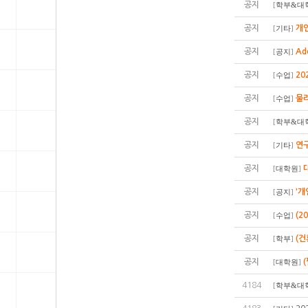
공지
[
학부&대
공지
개인
[
기타
]
공지
Ad
[
공지
]
공지
20
[
수업
]
공지
물
[
수업
]
공지
[
학부&대
공지
연구
[
기타
]
공지
[
대학원
]
공지
'개
[
공지
]
공지
(2
[
수업
]
공지
(
[
학부
]
공지
[
대학원
]
4184
[
학부&대