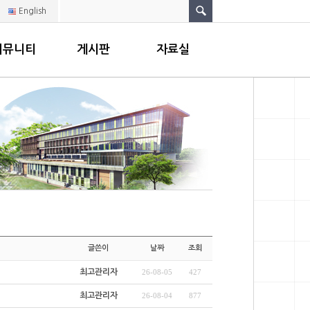
English
커뮤니티
게시판
자료실
글쓴이
날짜
조회
최고관리자
26-08-05
427
최고관리자
26-08-04
877