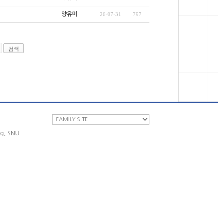
양유미
26-07-31
797
ng, SNU