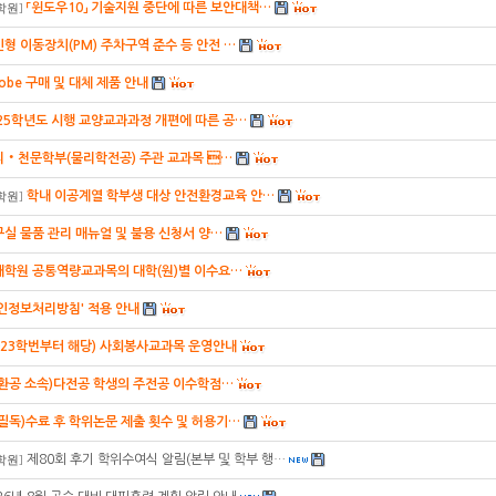
「윈도우10」 기술지원 중단에 따른 보안대책…
학원
]
형 이동장치(PM) 주차구역 준수 등 안전 …
obe 구매 및 대체 제품 안내
25학년도 시행 교양교과과정 개편에 따른 공…
리‧천문학부(물리학전공) 주관 교과목 …
학내 이공계열 학부생 대상 안전환경교육 안…
학원
]
실 물품 관리 매뉴얼 및 불용 신청서 양…
대학원 공통역량교과목의 대학(원)별 이수요…
인정보처리방침' 적용 안내
023학번부터 해당) 사회봉사교과목 운영안내
건환공 소속)다전공 학생의 주전공 이수학점…
(필독)수료 후 학위논문 제출 횟수 및 허용기…
제80회 후기 학위수여식 알림(본부 및 학부 행…
학원
]