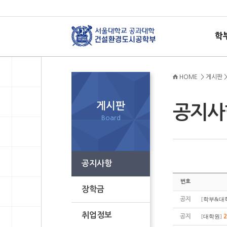
학
HOME > 게시판 
게시판
공지
Board
공지사항
번호
장학금
공지
[
학부&대
취업정보
공지
[
대학원
]