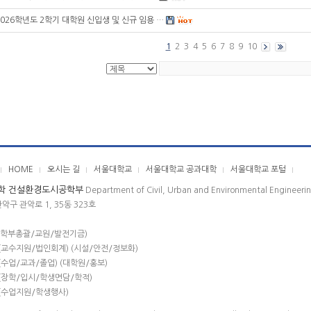
2026학년도 2학기 대학원 신입생 및 신규 임용 …
1
2
3
4
5
6
7
8
9
10
HOME
오시는 길
서울대학교
서울대학교 공과대학
서울대학교 포털
학 건설환경도시공학부
Department of Civil, Urban and Environmental Engineeri
관악구 관악로 1, 35동 323호
(학부총괄/교원/발전기금)
(교수지원/법인회계) (시설/안전/정보화)
(수업/교과/졸업) (대학원/홍보)
(장학/입시/학생면담/학적)
(수업지원/학생행사)