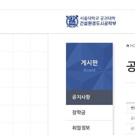
HO
게시판
Board
공지사항
번
장학금
공
취업정보
공