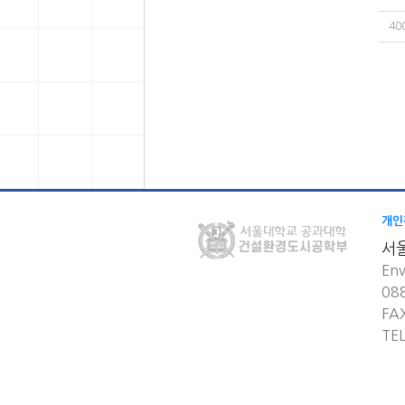
40
개인
서
Env
08
FA
TE