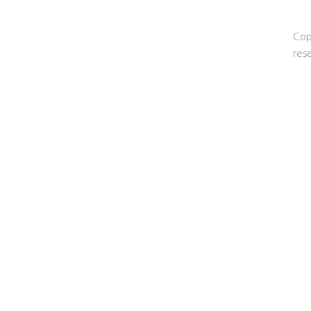
Cop
res