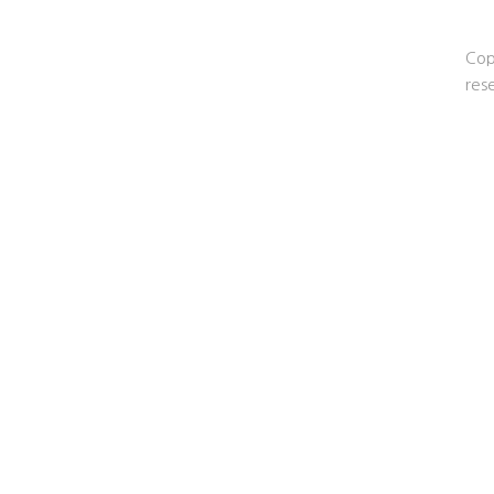
Cop
res