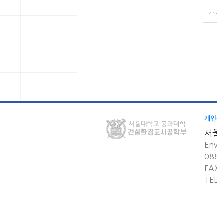
41
개인
서
Env
08
FA
TE