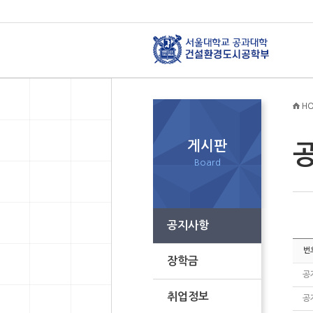
HO
게시판
Board
공지사항
번
장학금
공
취업정보
공