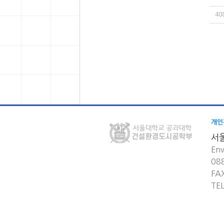
40
개인
서
Env
08
FA
TE