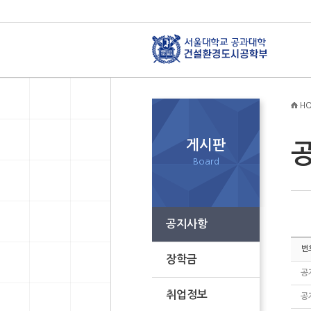
HO
게시판
Board
공지사항
번
장학금
공
취업정보
공