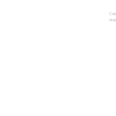
Cop
res