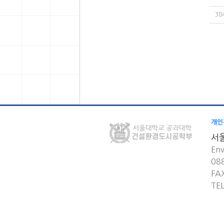
38
개인
서
Env
08
FA
TE