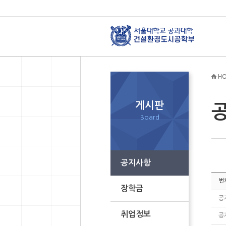
HO
게시판
Board
공지사항
번
장학금
공
취업정보
공