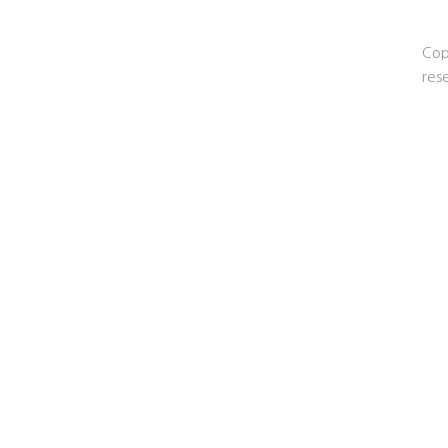
Cop
res