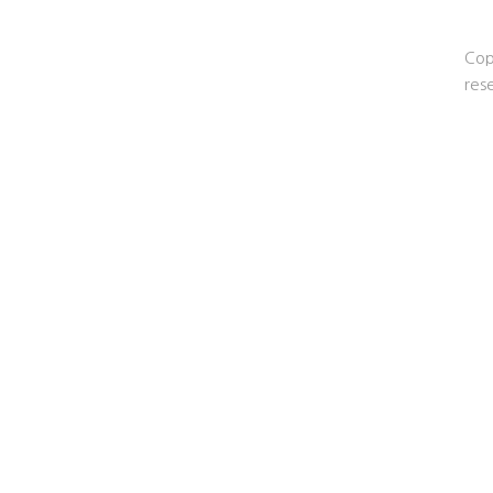
Cop
res