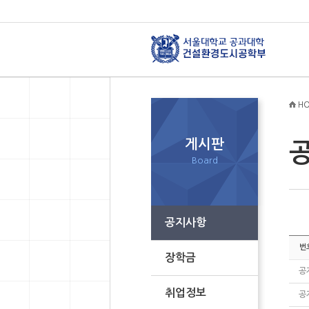
HO
게시판
Board
공지사항
번
장학금
공
취업정보
공