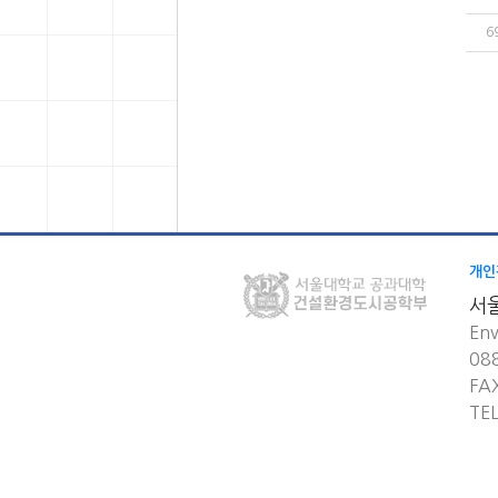
6
개인
서
Env
08
FA
TE