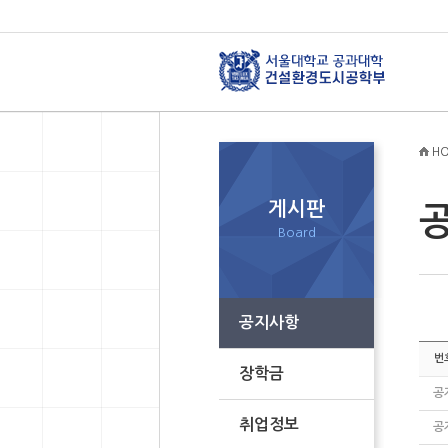
HO
게시판
Board
공지사항
번
장학금
공
취업정보
공