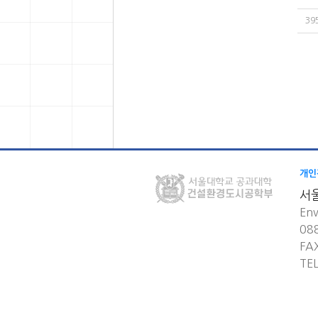
39
개인
서
Env
08
FA
TE