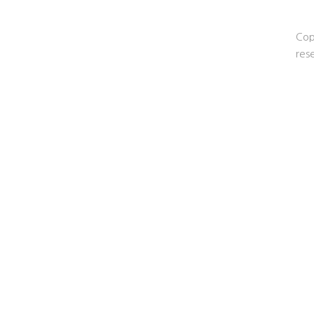
Cop
res