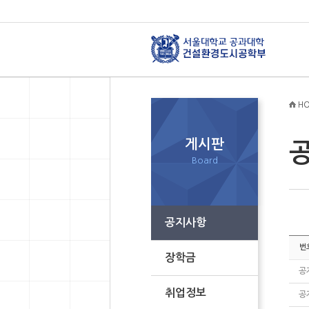
HO
게시판
Board
공지사항
번
장학금
공
취업정보
공