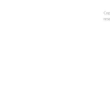
Cop
res