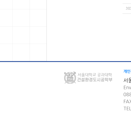
38
개인
서
Env
08
FA
TE