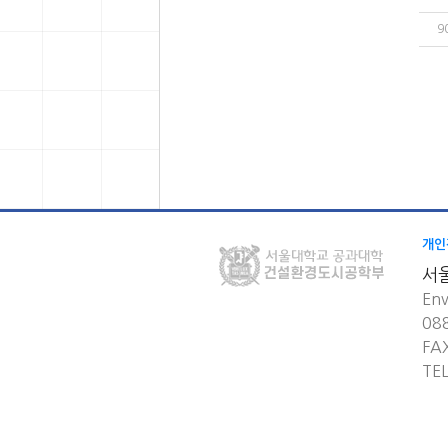
9
개인
서
Env
08
FA
TE