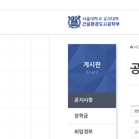
HO
게시판
Board
공지사항
번
장학금
공
취업정보
공