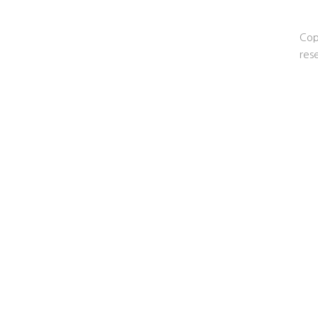
Cop
res