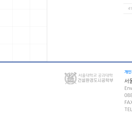
41
개인
서
Env
08
FA
TE