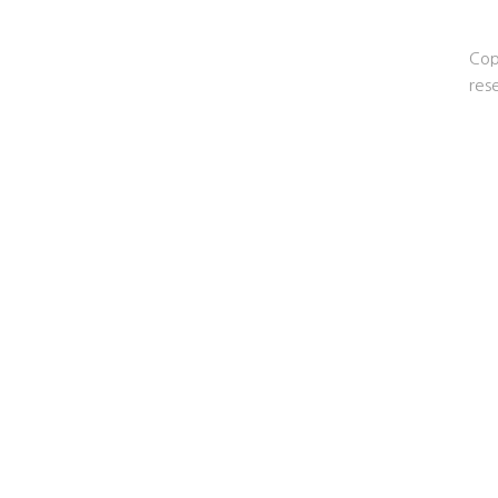
Cop
res