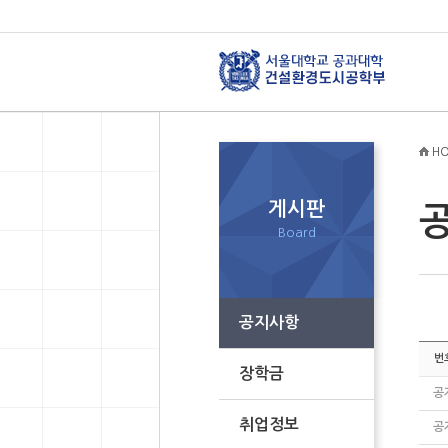
HO
게시판
Board
공지사항
번
장학금
공
취업정보
공