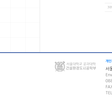
38
개인
서
Env
08
FA
TE