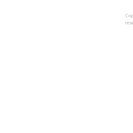
Cop
res