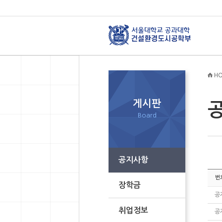
HO
게시판
Board
공지사항
번
장학금
공
취업정보
공