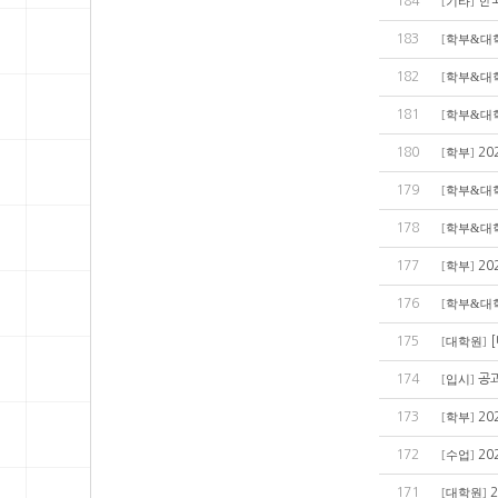
184
한
[
기타
]
183
[
학부&대
182
[
학부&대
181
[
학부&대
180
20
[
학부
]
179
[
학부&대
178
[
학부&대
177
20
[
학부
]
176
[
학부&대
175
[
대학원
]
174
공
[
입시
]
173
20
[
학부
]
172
20
[
수업
]
171
[
대학원
]