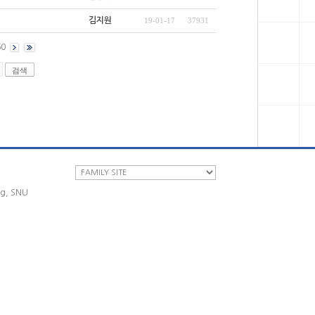
김지원
19-01-17
37931
60
ng, SNU