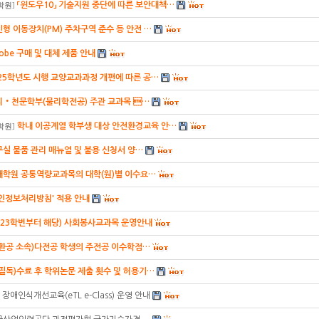
「윈도우10」 기술지원 중단에 따른 보안대책…
학원
]
형 이동장치(PM) 주차구역 준수 등 안전 …
obe 구매 및 대체 제품 안내
25학년도 시행 교양교과과정 개편에 따른 공…
리‧천문학부(물리학전공) 주관 교과목 …
학내 이공계열 학부생 대상 안전환경교육 안…
학원
]
실 물품 관리 매뉴얼 및 불용 신청서 양…
대학원 공통역량교과목의 대학(원)별 이수요…
인정보처리방침' 적용 안내
023학번부터 해당) 사회봉사교과목 운영안내
건환공 소속)다전공 학생의 주전공 이수학점…
(필독)수료 후 학위논문 제출 횟수 및 허용기…
 장애인식개선교육(eTL e-Class) 운영 안내