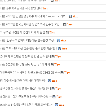
국산업인력공단 과정평가형 국가기술자격 …
정부 학자금대출 사전승인 안내
학원
]
2023년 건설환경공학부 체육대회 Ceelympic 개최…
학원
]
2026년 한국장학재단 창업기숙사 입주생 모집 …
학원
]
24 구조물 내진설계 경진대회 개최 알림
「인구구조 변화에 대응하는 연구환경 조성…
학원
]
코로나19 백신 접종 관련 출석인정 기준 안내
학원
]
25-1학기 학생면담 일정표 및 면담 장소 안내
2025년 SNUTI Into Future 1회 개최
학원
]
[대한토목학회] 석사학위 영문논문상(ICE-KSCE M…
과대학·농업생명과학대학·사범대학과 행…
25년 2월 학사과정 졸업신청(2차/최종) 안내
25학년도 1학기 군복무 학점인정 원격수업 …
2025년도 산업혁신인재성장지원(해외연계)사…