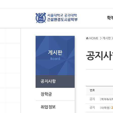
학
HOME > 게시판 
게시판
공지
Board
공지사항
번호
장학금
공지
[
학부&대
취업정보
공지
[
대학원
]