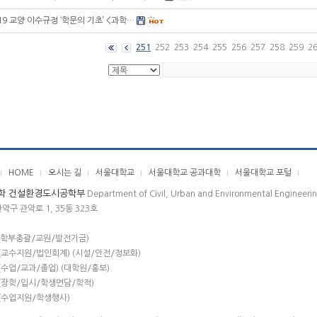
19 교양 이수규정 ‘학문의 기초’ <과학…
251
252
253
254
255
256
257
258
259
2
HOME
오시는 길
서울대학교
서울대학교 공과대학
서울대학교 포털
학 건설환경도시공학부
Department of Civil, Urban and Environmental Engineeri
관악구 관악로 1, 35동 323호
(학부총괄/교원/발전기금)
(교수지원/법인회계) (시설/안전/정보화)
(수업/교과/졸업) (대학원/홍보)
(장학/입시/학생면담/학적)
(수업지원/학생행사)