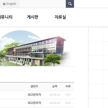
English
커뮤니티
게시판
자료실
글쓴이
날짜
조회
최고관리자
26-08-05
1387
최고관리자
26-08-04
2006