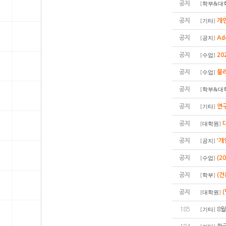
공지
[
학부&대
공지
개인
[
기타
]
공지
Ad
[
공지
]
공지
20
[
수업
]
공지
물
[
수업
]
공지
[
학부&대
공지
연구
[
기타
]
공지
[
대학원
]
공지
'개
[
공지
]
공지
(2
[
수업
]
공지
(
[
학부
]
공지
[
대학원
]
185
8월
[
기타
]