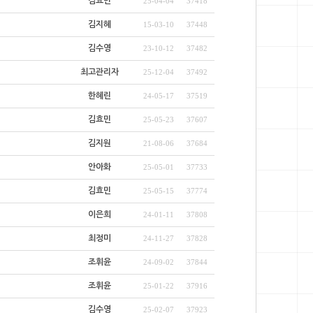
김효민
25-04-04
37418
김지혜
15-03-10
37448
김수영
23-10-12
37482
최고관리자
25-12-04
37492
한혜린
24-05-17
37519
김효민
25-05-23
37607
김지원
21-08-06
37684
안아화
25-05-01
37733
김효민
25-05-15
37774
이은희
24-01-11
37808
최정미
24-11-27
37828
조휘윤
24-09-02
37844
조휘윤
25-01-22
37916
김수영
25-02-07
37923