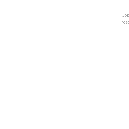
Cop
res