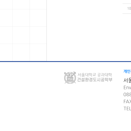
18
개인
서
Env
08
FA
TE