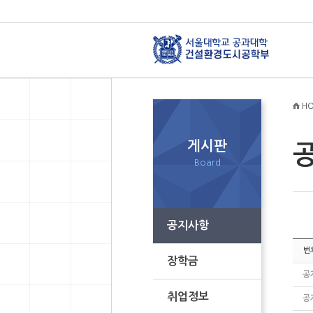
HO
게시판
Board
공지사항
번
장학금
공
취업정보
공