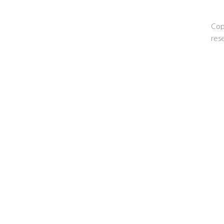
Cop
res