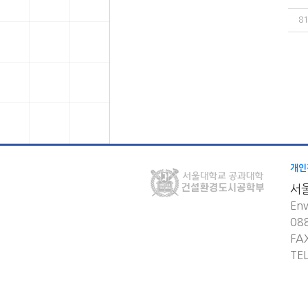
81
개인
서
Env
08
FA
TE