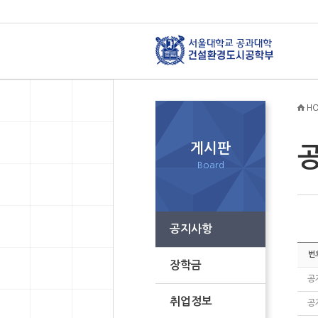
HO
게시판
Board
공지사항
번
장학금
공
취업정보
공