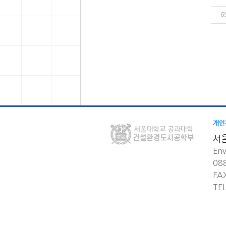
6
개인
서
Env
08
FA
TE