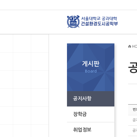
HO
게시판
Board
공지사항
번
장학금
공
취업정보
공