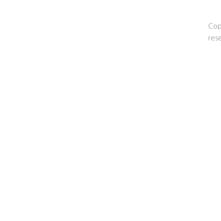
Cop
res