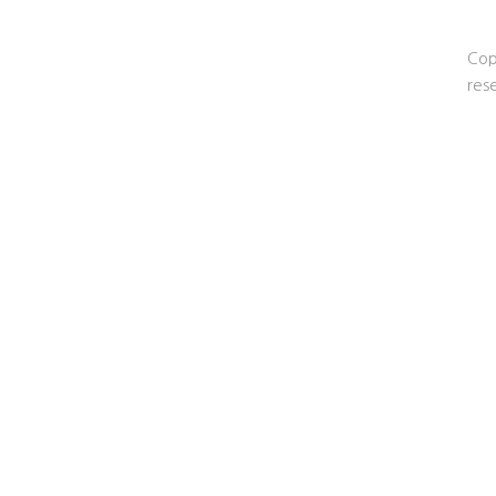
Cop
res