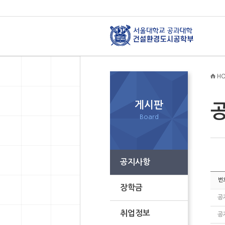
HO
게시판
Board
공지사항
번
장학금
공
취업정보
공