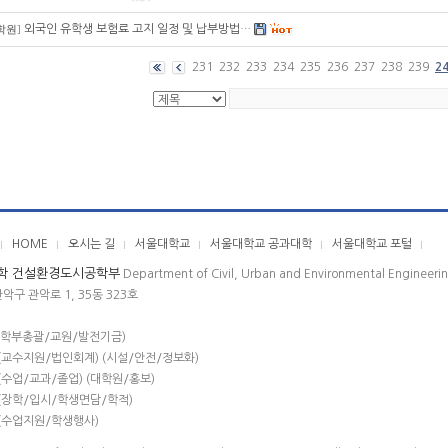
외국인 유학생 보험료 고지 일정 및 납부방법…
학원
]
231
232
233
234
235
236
237
238
239
2
HOME
오시는 길
서울대학교
서울대학교 공과대학
서울대학교 포털
학 건설환경도시공학부
Department of Civil, Urban and Environmental Engineeri
관악구 관악로 1, 35동 323호
(학부총괄/교원/발전기금)
(교수지원/법인회계) (시설/안전/정보화)
(수업/교과/졸업) (대학원/홍보)
(장학/입시/학생면담/학적)
(수업지원/학생행사)