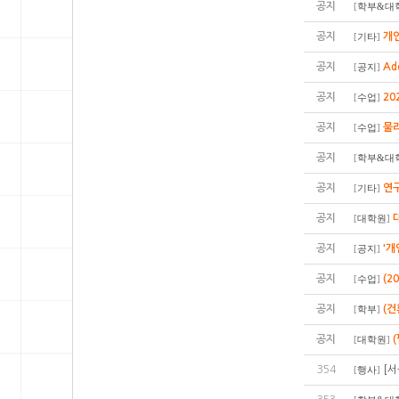
공지
[
학부&대
공지
개인
[
기타
]
공지
Ad
[
공지
]
공지
20
[
수업
]
공지
물
[
수업
]
공지
[
학부&대
공지
연구
[
기타
]
공지
[
대학원
]
공지
'개
[
공지
]
공지
(2
[
수업
]
공지
(
[
학부
]
공지
[
대학원
]
354
[서
[
행사
]