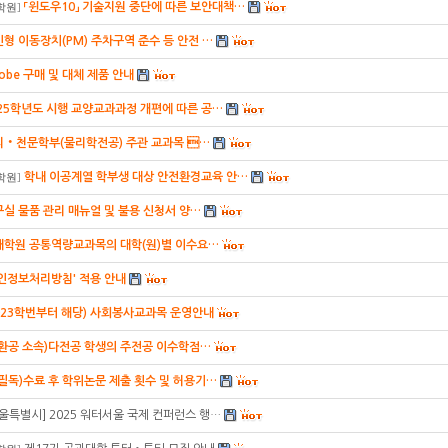
「윈도우10」 기술지원 중단에 따른 보안대책…
학원
]
형 이동장치(PM) 주차구역 준수 등 안전 …
obe 구매 및 대체 제품 안내
25학년도 시행 교양교과과정 개편에 따른 공…
리‧천문학부(물리학전공) 주관 교과목 …
학내 이공계열 학부생 대상 안전환경교육 안…
학원
]
실 물품 관리 매뉴얼 및 불용 신청서 양…
대학원 공통역량교과목의 대학(원)별 이수요…
인정보처리방침' 적용 안내
023학번부터 해당) 사회봉사교과목 운영안내
건환공 소속)다전공 학생의 주전공 이수학점…
(필독)수료 후 학위논문 제출 횟수 및 허용기…
울특별시] 2025 워터서울 국제 컨퍼런스 행…