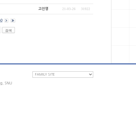
고진영
21-03-26
31922
40
ng, SNU