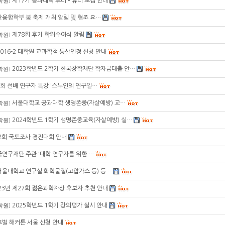
제17기 공과대학 튜터•튜티 모집 안내
학원
]
융합학부 봄 축제 개최 알림 및 협조 요…
제78회 후기 학위수여식 알림
학원
]
2016-2 대학원 교과학점 통산인정 신청 안내
2023학년도 2학기 한국장학재단 학자금대출 안…
학원
]
회 선배 연구자 특강 '스누인의 연구일…
서울대학교 공과대학 생명존중(자살예방) 교…
학원
]
2024학년도 1학기 생명존중교육(자살예방) 실…
학원
]
2회 국토조사 경진대회 안내
연구재단 주관 '대학 연구자를 위한 …
서울대학교 연구실 화학물질(고압가스 등) 등…
23년 제27회 젊은과학자상 후보자 추천 안내
2025학년도 1학기 강의평가 실시 안내
학원
]
벌 해커톤 서울 신청 안내