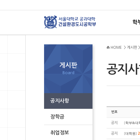
학
HOME > 게시판 
게시판
공지
Board
공지사항
번호
장학금
공지
[
학부&대
취업정보
공지
[
대학원
]