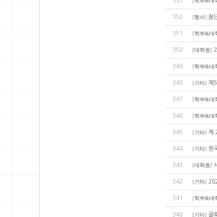
353
[
학부&대
352
첨단
[
행사
]
351
[
학부&대
350
[
대학원
]
349
[
학부&대
348
제5
[
기타
]
347
[
학부&대
346
[
학부&대
345
제 
[
기타
]
344
한국
[
기타
]
343
[
대학원
]
342
20
[
기타
]
341
[
학부&대
340
글로
[
기타
]