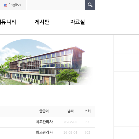
English
커뮤니티
게시판
자료실
글쓴이
날짜
조회
최고관리자
26-08-05
82
최고관리자
26-08-04
305