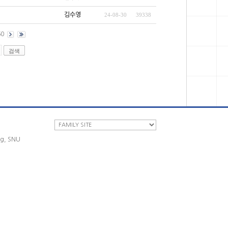
김수영
24-08-30
39338
60
ng, SNU