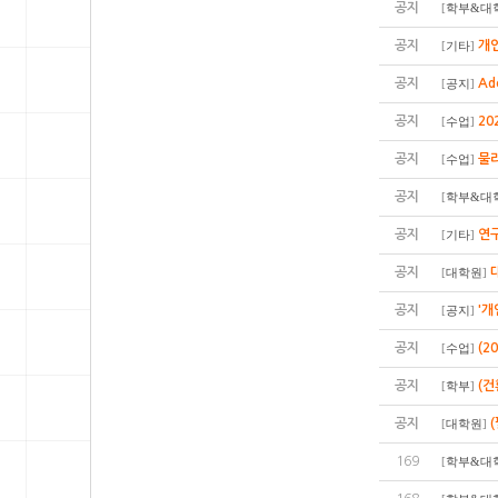
공지
[
학부&대
공지
개인
[
기타
]
공지
Ad
[
공지
]
공지
20
[
수업
]
공지
물
[
수업
]
공지
[
학부&대
공지
연구
[
기타
]
공지
[
대학원
]
공지
'개
[
공지
]
공지
(2
[
수업
]
공지
(
[
학부
]
공지
[
대학원
]
169
[
학부&대