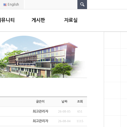
English
커뮤니티
게시판
자료실
글쓴이
날짜
조회
최고관리자
26-08-05
651
최고관리자
26-08-04
1115