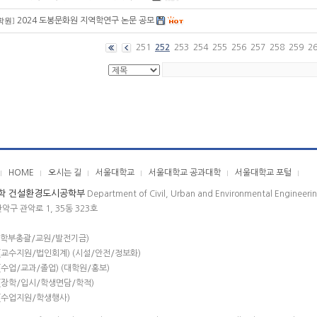
2024 도봉문화원 지역학연구 논문 공모
학원
]
251
252
253
254
255
256
257
258
259
2
HOME
오시는 길
서울대학교
서울대학교 공과대학
서울대학교 포털
학 건설환경도시공학부
Department of Civil, Urban and Environmental Engineeri
관악구 관악로 1, 35동 323호
(학부총괄/교원/발전기금)
(교수지원/법인회계) (시설/안전/정보화)
(수업/교과/졸업) (대학원/홍보)
(장학/입시/학생면담/학적)
(수업지원/학생행사)