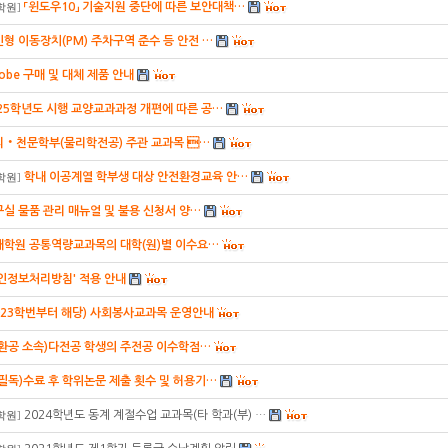
「윈도우10」 기술지원 중단에 따른 보안대책…
학원
]
형 이동장치(PM) 주차구역 준수 등 안전 …
obe 구매 및 대체 제품 안내
25학년도 시행 교양교과과정 개편에 따른 공…
리‧천문학부(물리학전공) 주관 교과목 …
학내 이공계열 학부생 대상 안전환경교육 안…
학원
]
실 물품 관리 매뉴얼 및 불용 신청서 양…
대학원 공통역량교과목의 대학(원)별 이수요…
인정보처리방침' 적용 안내
023학번부터 해당) 사회봉사교과목 운영안내
건환공 소속)다전공 학생의 주전공 이수학점…
(필독)수료 후 학위논문 제출 횟수 및 허용기…
2024학년도 동계 계절수업 교과목(타 학과(부) …
학원
]