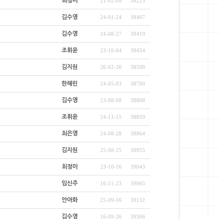
최정미
21-02-09
38225
김수영
24-01-24
38407
김수영
24-08-27
38419
조휘윤
23-10-04
38454
김지원
26-02-26
38598
한혜린
24-05-03
38700
김수영
23-08-08
38808
조휘윤
24-11-15
38859
최은영
24-08-28
38864
김지원
25-08-25
38955
최정미
23-10-16
39043
임신주
16-11-23
39065
안아화
25-09-16
39132
김수영
16-09-26
39306