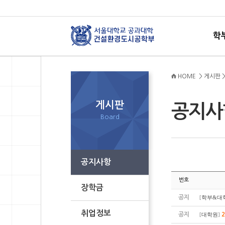
학
HOME > 게시판 
게시판
공지
Board
공지사항
번호
장학금
공지
[
학부&대
취업정보
공지
[
대학원
]