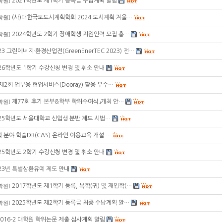
2021학년도 제1학기 등록금 수납계획 알림
학원
]
(사)대한국토도시계획학회 2024 도시계획 겨울…
학원
]
2024학년도 2학기 장애학생 지원인력 모집 홍…
학원
]
23 그린에너지·환경산업전(GreenEnerTEC 2023) 전…
26학년도 1학기 수강신청 변경 및 취소 안내
「제2회 업무용 협업서비스(Dooray) 활용 우수…
제77회 후기 본부&학부 학위수여식」개최 안…
학원
]
25학년도 서울대학교 신입생 분반 제도 시범…
 분야 학술DB(CAS) 온라인 이용교육 개설 …
25학년도 2학기 수강신청 변경 및 취소 안내
23년 특별상환유예 제도 안내
2017학년도 제1학기 등록, 복학(귀) 및 재입학(…
학원
]
2025학년도 제2학기 등록금 최종 수납계획 알…
학원
]
2016-2 대학원 학위논문 제출 심사계획 알림