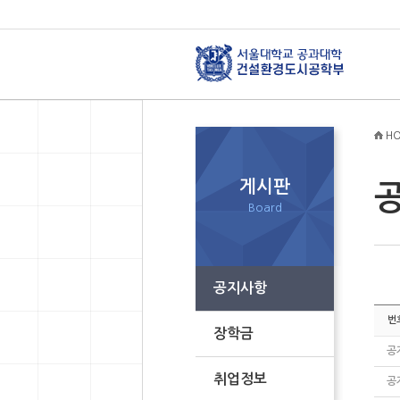
HO
게시판
Board
공지사항
번
장학금
공
취업정보
공