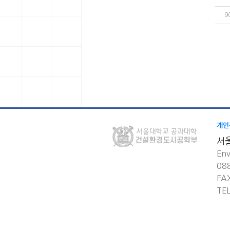
9
개인
서
Env
08
FA
TE