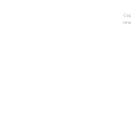
Cop
res