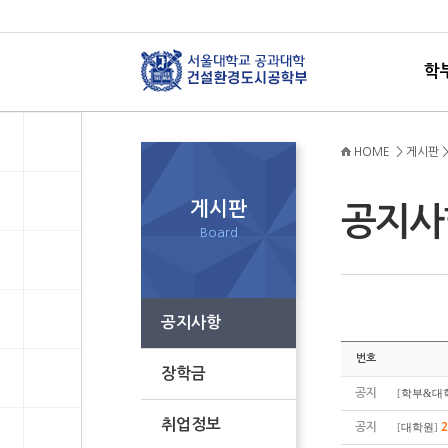
학
HOME > 게시판 
게시판
공지
Board
공지사항
번호
장학금
공지
[
학부&대
취업정보
공지
[
대학원
]