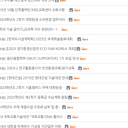
25 구조물 내진설계 경진대회 개최 안내
23년 10월 산학협력단 R&D교육센터 교육시행 …
2024학년도 2학기 대학원생 소속변경 업무처리…
학과 기술 글쓰기」교과목 이수 관련(05~1…
[한국도시설계학회] 2025년 추계학술발표대회 …
학원
]
【2023 경기환경산업전 ECO FAIR KOREA 개최】
학원
]
첨단융합학부 SNUTI SUPPORTERS 1기 모집 안내
학원
]
2024-2 연구활동종사자 안전환경교육(정기교육…
학원
]
[현대건설] 2015년 현대건설 기술대전 안내
학원
]
2024학년도 2학기 시흥캠퍼스 주택 대학원생 …
2025학년도 제2학기 등록금 수납계획 알림
학원
]
24학년도 하계 계절수업 수강료 납부 및 환…
24 국토교통기술대전 "국토교통 DNA 플러스 …
24년 대학생 하계연수-기상청 지진업무 이해…