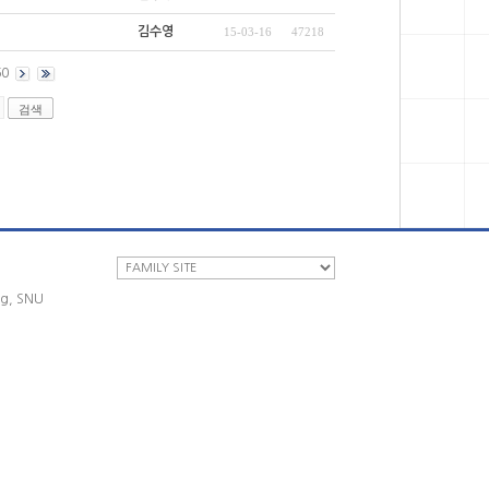
김수영
15-03-16
47218
60
ng, SNU