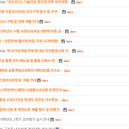
「윈도우10」 기술지원 중단에 따른 보안대책…
학원
]
형 이동장치(PM) 주차구역 준수 등 안전 …
obe 구매 및 대체 제품 안내
25학년도 시행 교양교과과정 개편에 따른 공…
리‧천문학부(물리학전공) 주관 교과목 …
학내 이공계열 학부생 대상 안전환경교육 안…
학원
]
실 물품 관리 매뉴얼 및 불용 신청서 양…
대학원 공통역량교과목의 대학(원)별 이수요…
인정보처리방침' 적용 안내
023학번부터 해당) 사회봉사교과목 운영안내
건환공 소속)다전공 학생의 주전공 이수학점…
(필독)수료 후 학위논문 제출 횟수 및 허용기…
24학년도 2학기 강의평가 실시 안내