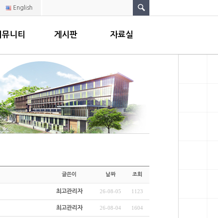
English
커뮤니티
게시판
자료실
글쓴이
날짜
조회
최고관리자
26-08-05
1123
최고관리자
26-08-04
1604