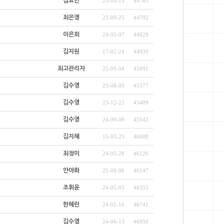
김효민
25-05-15
44763
최은영
23-09-25
44792
이은희
24-05-07
44829
김지원
17-02-24
44930
최고관리자
25-09-04
45091
김수영
23-08-03
45377
김수영
23-12-22
45409
김수영
24-09-09
45542
김지혜
15-03-23
46008
최정미
24-05-28
46126
안아화
25-08-06
46147
조휘윤
24-05-03
46355
한혜린
24-05-16
46741
김수영
24-06-13
46950