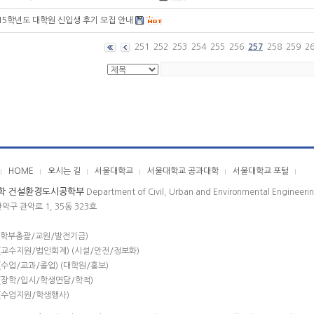
15학년도 대학원 신입생 후기 모집 안내
251
252
253
254
255
256
257
258
259
2
HOME
오시는 길
서울대학교
서울대학교 공과대학
서울대학교 포털
학 건설환경도시공학부
Department of Civil, Urban and Environmental Engineeri
관악구 관악로 1, 35동 323호
(학부총괄/교원/발전기금)
(교수지원/법인회계) (시설/안전/정보화)
(수업/교과/졸업) (대학원/홍보)
(장학/입시/학생면담/학적)
(수업지원/학생행사)