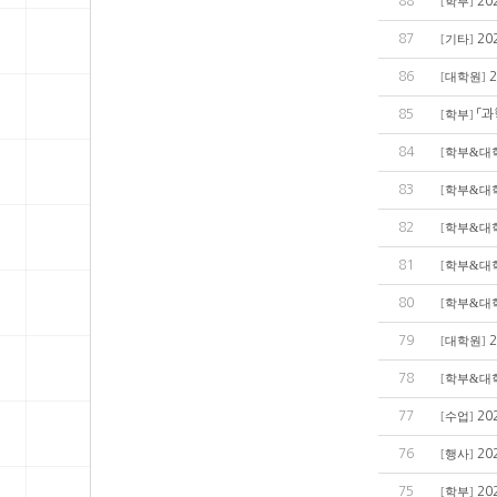
88
20
[
학부
]
87
20
[
기타
]
86
[
대학원
]
85
「과
[
학부
]
84
[
학부&대
83
[
학부&대
82
[
학부&대
81
[
학부&대
80
[
학부&대
79
[
대학원
]
78
[
학부&대
77
20
[
수업
]
76
20
[
행사
]
75
20
[
학부
]