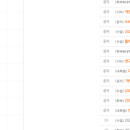
공지
[
학부&대
공지
개인
[
기타
]
공지
Ad
[
공지
]
공지
20
[
수업
]
공지
물
[
수업
]
공지
[
학부&대
공지
연구
[
기타
]
공지
[
대학원
]
공지
'개
[
공지
]
공지
(2
[
수업
]
공지
(
[
학부
]
공지
[
대학원
]
89
20
[
수업
]