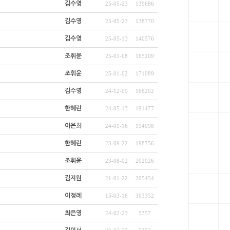
김수영
25-05-23
139686
김수영
25-05-23
138770
김수영
25-05-13
140576
조휘윤
25-01-08
165209
조휘윤
25-01-02
171089
김수영
24-12-09
166202
한혜린
24-05-13
191477
이은희
24-01-16
194098
한혜린
23-09-22
198756
조휘윤
23-08-02
202026
김지원
21-01-22
205454
이정례
15-03-18
303352
최은영
24-02-23
5357