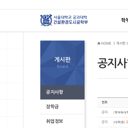
학
HOME > 게시판 
게시판
공지
Board
공지사항
번호
장학금
공지
[
학부&대
취업정보
공지
[
대학원
]