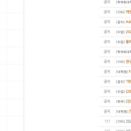
공지
[
학부&대
공지
개인
[
기타
]
공지
Ad
[
공지
]
공지
20
[
수업
]
공지
물
[
수업
]
공지
[
학부&대
공지
연구
[
기타
]
공지
[
대학원
]
공지
'개
[
공지
]
공지
(2
[
수업
]
공지
(
[
학부
]
공지
[
대학원
]
137
20
[
기타
]