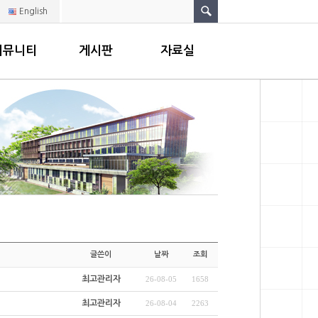
English
커뮤니티
게시판
자료실
글쓴이
날짜
조회
최고관리자
26-08-05
1658
최고관리자
26-08-04
2263