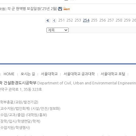
각 군 현역병 모집일정('25년 2월)
학원
]
251
252
253
254
255
256
257
258
259
2
HOME
오시는 길
서울대학교
서울대학교 공과대학
서울대학교 포털
학 건설환경도시공학부
Department of Civil, Urban and Environmental Engineeri
관악구 관악로 1, 35동 323호
(학부총괄/교원/발전기금)
(교수지원/법인회계) (시설/안전/정보화)
(수업/교과/졸업) (대학원/홍보)
(장학/입시/학생면담/학적)
(수업지원/학생행사)