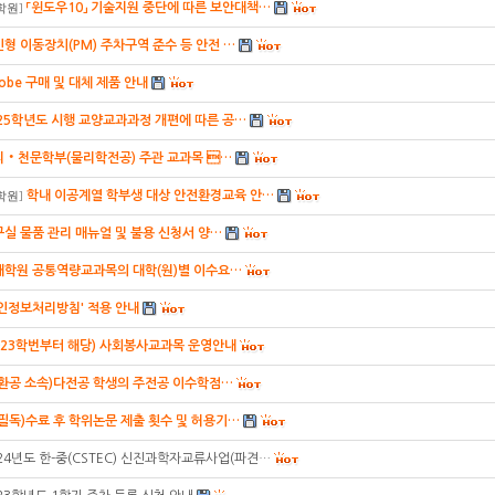
「윈도우10」 기술지원 중단에 따른 보안대책…
학원
]
형 이동장치(PM) 주차구역 준수 등 안전 …
obe 구매 및 대체 제품 안내
25학년도 시행 교양교과과정 개편에 따른 공…
리‧천문학부(물리학전공) 주관 교과목 …
학내 이공계열 학부생 대상 안전환경교육 안…
학원
]
실 물품 관리 매뉴얼 및 불용 신청서 양…
대학원 공통역량교과목의 대학(원)별 이수요…
인정보처리방침' 적용 안내
023학번부터 해당) 사회봉사교과목 운영안내
건환공 소속)다전공 학생의 주전공 이수학점…
(필독)수료 후 학위논문 제출 횟수 및 허용기…
24년도 한-중(CSTEC) 신진과학자교류사업(파견…