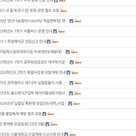
23학년도 1학기 주차 등록 신청 안내
스 내 들개(유기견) 포획 관련 협조 요청
26년 랜선나눔캠퍼스(AI코딩 학습멘토링) 멘…
23학년도 1학기 셔틀버스 운행 안내
23-1 학생예비군 전입신고 안내
디지털혁신공유대학사업 차세대반도체분야]…
023학년도 1학기 공무원연금공단 대여학자금 …
2026학년도 2학기 특별수강생 선발계획 안내
25년 관악캠퍼스 제7·8차 실험동물의 사용ㆍ…
023년도 중소벤처기업부 메이커활성화지원사…
2026년도「실험실 특화형 창업선도대학」사업…
판물 불법복제 예방 협조 요청
군 현역병 모집일정('23년 3월)
023년도 서울대학교 산업재해 사고사례 안내