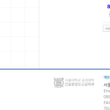
이
개인
서
Env
08
FA
TE