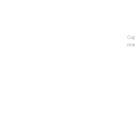
Cop
res