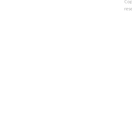
Cop
res