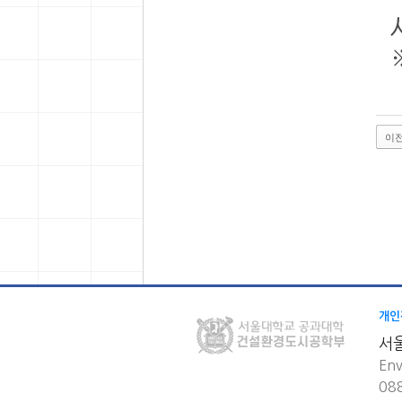
이
개인
서
Env
08