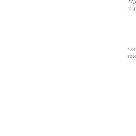
FA
TE
Cop
res