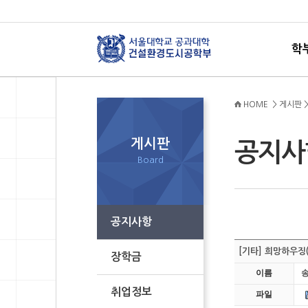
학
HOME > 게시판 
게시판
공지
Board
공지사항
[기타] 희망하우징
장학금
이름
취업정보
파일