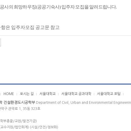
사의 희망하우징(공공기숙사) 입주자 모집을 알려드립니다.
사항은 입주자모집 공고문 참고
HOME
오시는 길
서울대학교
서울대학교 공과대학
서울대학교 포털
학 건설환경도시공학부
Department of Civil, Urban and Environmental Engineeri
관악구 관악로 1, 35동 323호
(학부총괄/교원/발전기금)
(교수지원/법인회계) (시설/안전/정보화)