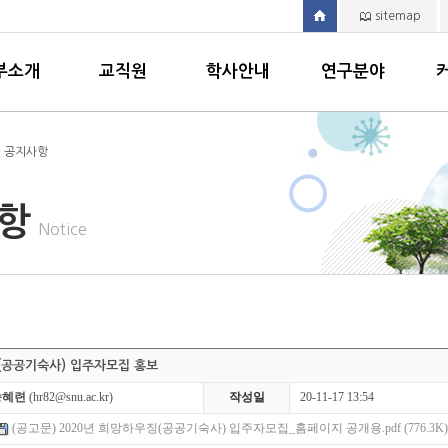
sitemap
부소개
교직원
학사안내
연구분야
> 공지사항
사항
Notice
(공공기숙사) 입주자모집 홍보
송혜련
(hr82@snu.ac.kr)
작성일
20-11-17 13:54
(공고문) 2020년 희망하우징(공공기숙사) 입주자모집_홈페이지 공개용.pdf (776.3K)