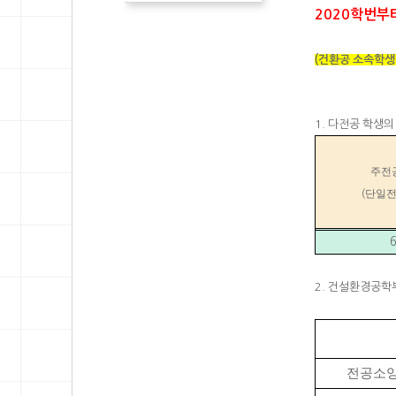
2020학번부
(건환공 소속학생
1. 다전공 학생
주전
단일
(
2. 건설환경공학
전공소