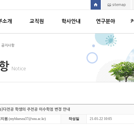
sitemap
부소개
교직원
학사안내
연구분야
> 공지사항
사항
Notice
소속)다전공 학생의 주전공 이수학점 변경 안내
김지원
(mybluesea37@snu.ac.kr)
작성일
21-01-22 10:05