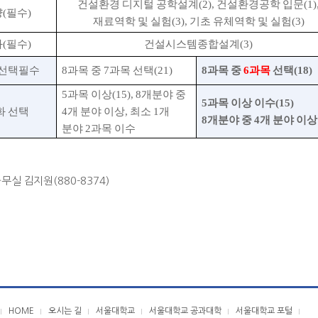
건설환경 디지털 공학설계
(2),
건설환경공학 입문
(1)
양
(
필수
)
재료역학 및 실험
(3),
기초 유체역학 및 실험
(3)
화
(
필수
)
건설시스템종합설계
(3)
 선택필수
8
과목 중
7
과목 선택(21)
8
과목 중
6
과목
선택
(18)
5
과목 이상(15)
, 8
개분야 중
5
과목 이상 이수
(15)
화 선택
4
개 분야 이상
,
최소
1
개
8
개분야 중
4
개 분야 이상
분야
2
과목 이수
무실 김지원(880-8374)
HOME
오시는 길
서울대학교
서울대학교 공과대학
서울대학교 포털