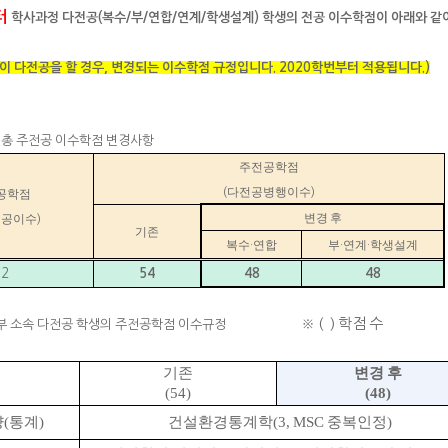
터
학사과정 다전공(복수/부/연합/연계/학생설계) 학생의 전공 이수학점이 아래와 같
이 다전공을 할 경우, 변경되는 이수학점 규정입니다. 2020학번부터 적용됩니다.)
의 총 주전공 이수학점 변경사항
주전공학점
다전공병행이수
(
)
공학점
변경 후
전공이수
)
기존
복수
연합
부
연계
학생설계
·
·
·
62
54
48
48
※ ( ) 학점 수
부 소속 다전공 학생의 주전공학점 이수규정
기존
변경 후
(54)
(48)
양
(
통계
)
건설환경통계학
(3, MSC
중복인정
)