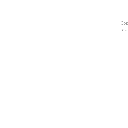
Cop
res