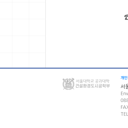
개인
서
Env
08
FA
TE