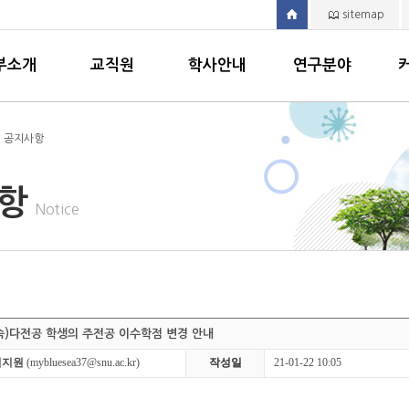
sitemap
부소개
교직원
학사안내
연구분야
> 공지사항
사항
Notice
소속)다전공 학생의 주전공 이수학점 변경 안내
김지원
(mybluesea37@snu.ac.kr)
작성일
21-01-22 10:05