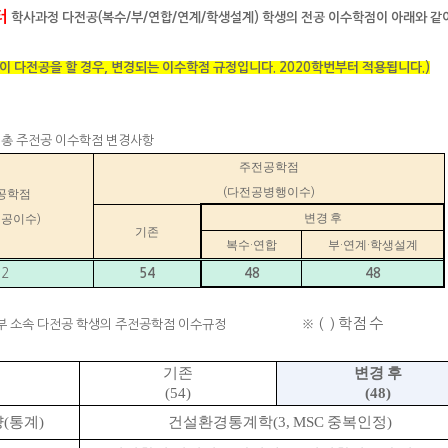
터
학사과정 다전공(복수/부/연합/연계/학생설계) 학생의 전공 이수학점이 아래와 같
이 다전공을 할 경우, 변경되는 이수학점 규정입니다. 2020학번부터 적용됩니다.)
의 총 주전공 이수학점 변경사항
주전공학점
다전공병행이수
(
)
공학점
변경 후
전공이수
)
기존
복수
연합
부
연계
학생설계
·
·
·
62
54
48
48
※ ( ) 학점 수
부 소속 다전공 학생의 주전공학점 이수규정
기존
변경 후
(54)
(48)
양
(
통계
)
건설환경통계학
(3, MSC
중복인정
)