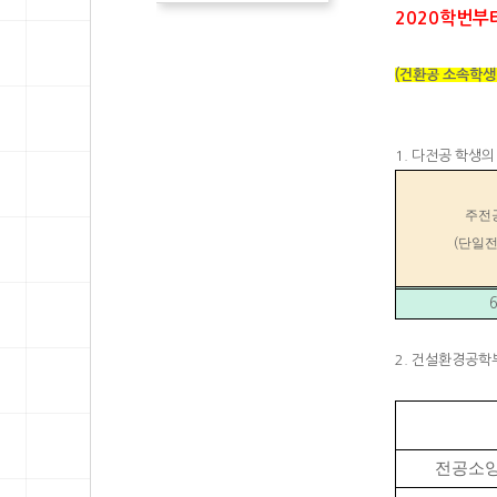
2020학번부
(건환공 소속학생
1. 다전공 학생
주전
단일
(
2. 건설환경공학
전공소