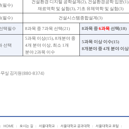
건설환경 디지털 공학설계
(2),
건설환경공학 입문
(1)
양
(
필수
)
재료역학 및 실험
(3),
기초 유체역학 및 실험
(3)
화
(
필수
)
건설시스템종합설계
(3)
 선택필수
8
과목 중
7
과목 선택(21)
8
과목 중
6
과목
선택
(18)
5
과목 이상(15)
, 8
개분야 중
5
과목 이상 이수
(15)
화 선택
4
개 분야 이상
,
최소
1
개
8
개분야 중
4
개 분야 이상
분야
2
과목 이수
무실 김지원(880-8374)
HOME
오시는 길
서울대학교
서울대학교 공과대학
서울대학교 포털