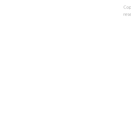
Cop
res