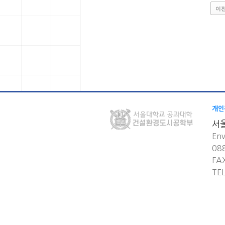
이
개인
서
Env
08
FA
TE