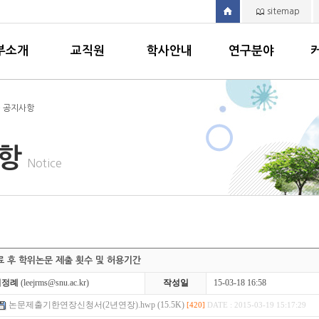
sitemap
부소개
교직원
학사안내
연구분야
> 공지사항
사항
Notice
수료 후 학위논문 제출 횟수 및 허용기간
이정례
(leejrms@snu.ac.kr)
작성일
15-03-18 16:58
논문제출기한연장신청서(2년연장).hwp (15.5K)
[420]
DATE : 2015-03-19 15:17:29