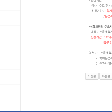
- 연장기간
석사 : 수료 후 4년
- 신청기간 :
1학기
(
"논문
*4항,5항의 주요
- 대상 : 논문제출
-
신청기간 : 1학기
(첨부 2 서식 
첨부 : 1. 논문
2. 학위논문제출
3. 초과자 연구생
이전글
다음글