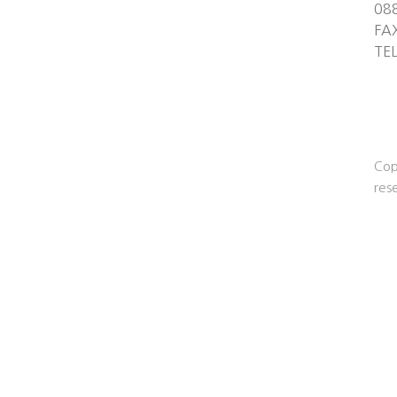
08
FA
TE
Cop
res