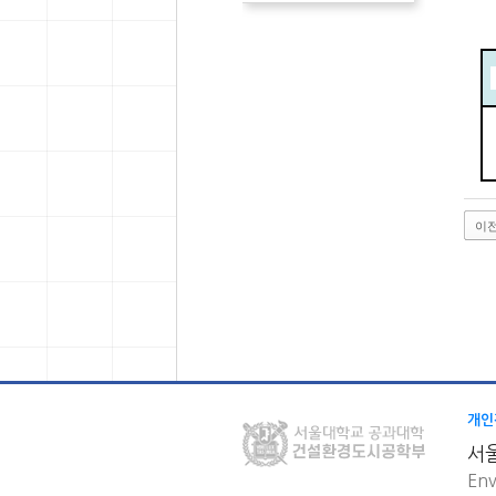
이
개인
서
Env