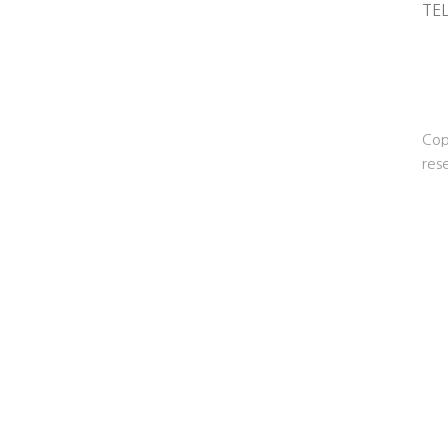
TE
Cop
res