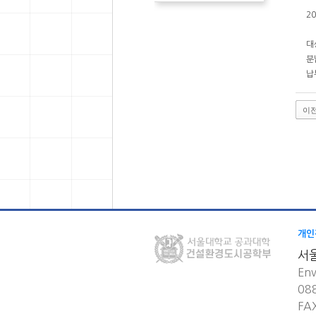
2
대
분납
납
이
개인
서
Env
08
FA