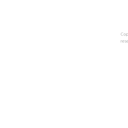
Cop
res