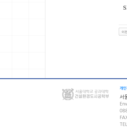
이
개인
서
Env
08
FA
TE