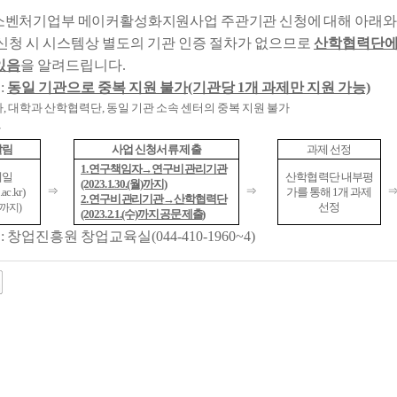
중소벤처기업부 메이커활성화지원사업 주관기관 신청에 대해 아래와
신청 시 시스템상 별도의 기관 인증 절차가 없으므로
산학협력단에
있음
을 알려드립니다.
:
동일 기관으로 중복 지원 불가(기관당 1개 과제만 지원 가능)
 대학과 산학협력단, 동일 기관 소속 센터의 중복 지원 불가
차
알림
사업 신청서류 제출
과제 선정
1. 연구책임자→연구비 관리기관
메일
산학협력단 내부평
(2023. 1. 30.(월)까지)
⇒
⇒
ac.kr)
가를 통해 1개 과제
2. 연구비 관리기관→산학협력단
선정
금)까지)
(2023. 2. 1.(수)까지 공문 제출)
 창업진흥원 창업교육실(044-410-1960~4)