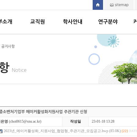
sitemap
부소개
교직원
학사안내
연구분야
> 공지사항
사항
Notice
년도 중소벤처기업부 메이커활성화지원사업 주관기관 신청
최은영
(choi0615@snu.ac.kr)
작성일
23-01-18 13:28
2023년_메이커활성화_지원사업_협업형_주관기관_모집공고.hwp (85.0K)
[22]
DATE 