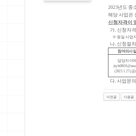
2023년도 
해당 사업은 
신청자격이 
가. 신청자격
※ 동일 사업자,
나. 신청절
참여의사 
담당자 이
(
syh0801@snu.
(2023. 1. 27.(
다. 사업문의:
이전글
다음글