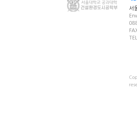
서
Env
08
FA
TE
Cop
res