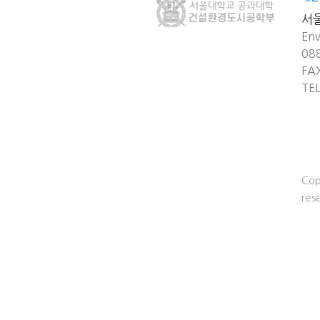
서
Env
08
FA
TE
Cop
res