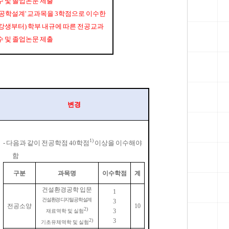
수 및 졸업논문 제출
 공학설계
'
교과목을
3
학점으로 이수한
수강생부터
)
학부 내규에 따른 전공교과
수 및 졸업논문 제출
변경
1)
-
다음과 같이
전공학점
40
학점
이상을 이수해야
함
구분
과목명
이수학점
계
건설환경공학 입문
1
건설환경 디지털 공학설계
3
전공소양
10
2)
3
재료역학 및 실험
3
2)
기초유체역학 및 실험