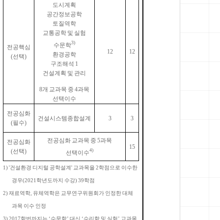
도시계획
공간정보공학
토질역학
교통공학 및 실험
3)
수문학
전공핵심
12
12
환경공학
(
선택
)
구조해석
1
건설계획 및 관리
8
개 교과목 중
4
과목
선택이수
전공심화
건설시스템종합설계
3
3
(
필수
)
전공심화 교과목 중
5
과목
전공심화
15
4)
(
선택
)
선택이수
1) '
건설환경 디지털 공학설계
'
교과목을
2
학점으로 이수한
경우
(2021
학년도까지 수강
) 39
학점
2)
재료역학
,
유체역학은 교무연구위원회가 인정한 대체
과목 이수 인정
3) 2017
학번까지는
‘
수문학
’
대신
‘
수리학 및 실험
’
교과목