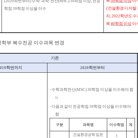
목
39
학점 이상
이
(2020
학번부터
)
수학
·
과학
·
전산
(MSC) 30
학점 이상
,
전공
('
건설환경 디지털
학점
39
학점 이상을 이수
자
, 2022
학년도 
목
40
학점 이상
이
학부 복수전공 이수과목 변경
기존
019
학번까지
2020
학번부터
-
수학과학전산
(MSC) 30
학점 이상
을 이수해야 함
1)
-
다음과 같이
전공학점
39
학점 이상을 이수해야
함
구분
과목명
이수학점
계
건설환경공학 입문
1