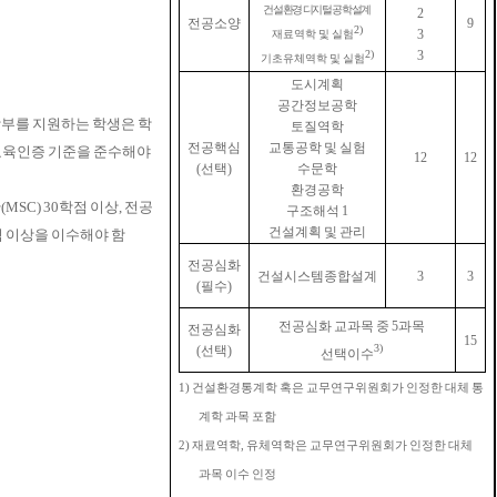
건설환경 디지털 공학설계
2
전공소양
9
2)
3
재료역학 및 실험
3
2)
기초유체역학 및 실험
도시계획
공간정보공학
부를 지원하는 학생은 학
토질역학
전공핵심
교통공학 및 실험
교육인증 기준을 준수해야
12
12
(
선택
)
수문학
환경공학
산
(MSC) 30
학점 이상
,
전공
구조해석
1
건설계획 및 관리
 이상을 이수해야 함
전공심화
건설시스템종합설계
3
3
(
필수
)
전공심화 교과목 중
5
과목
전공심화
15
3)
(
선택
)
선택이수
1)
건설환경통계학 혹은 교무연구위원회가 인정한 대체 통
계학 과목 포함
2)
재료역학
,
유체역학은 교무연구위원회가 인정한 대체
과목 이수 인정