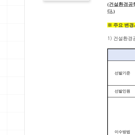
(건설환경공
다.)
※ 주요 변경
1)
건설환경공
선발기준
선발인원
이수방법