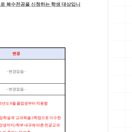
로 복수전공을 신청하는 학생 대상입니
변경
-
변경없음
-
-
변경없음
-
학년도
8
월 졸업생부터 적용함
 공학설계
'
교과목을
2
학점으로 이수한
수강생까지
)
학부 내규에 따른 전공교과