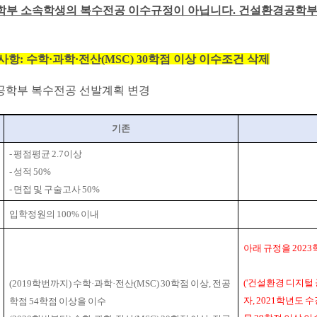
학부 소속학생의 복수전공 이수규정이 아닙니다. 건설환경공학부
사항:
수학
·
과학
·
전산
(MSC) 30
학점 이상 이수조건 삭제
학부 복수전공 선발계획 변경
기존
-
평점평균
2.7
이상
-
성적
50%
-
면접 및 구술고사
50%
입학정원의
100%
이내
아래 규정을
2023
('
건설환경 디지털
(2019
학번까지
)
수학
·
과학
·
전산
(MSC) 30
학점 이상
,
전공
자
, 2021
학년도 
학점
54
학점 이상을 이수