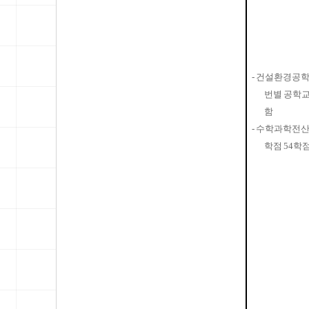
-
건설환경공학
번별 공학
함
-
수학과학전
학점
54
학점