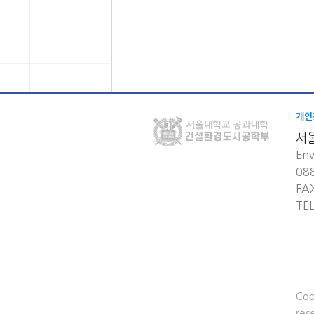
개인
서
Env
08
FA
TE
Cop
res