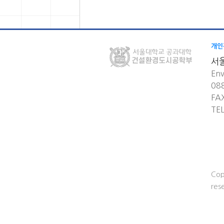
개인
서
Env
08
FA
TE
Cop
res