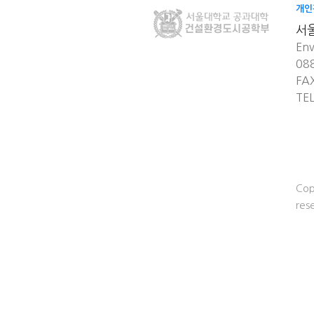
개인
서
Env
08
FA
TE
Cop
res