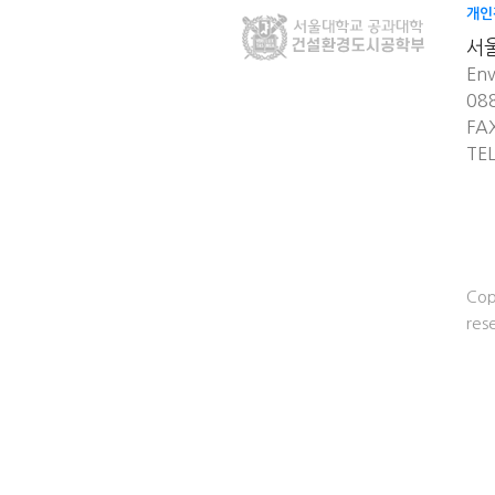
개인
서
Env
08
FA
TE
Cop
res