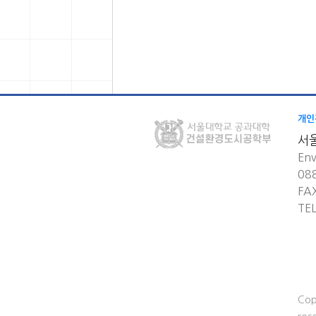
개인
서
Env
08
FA
TE
Cop