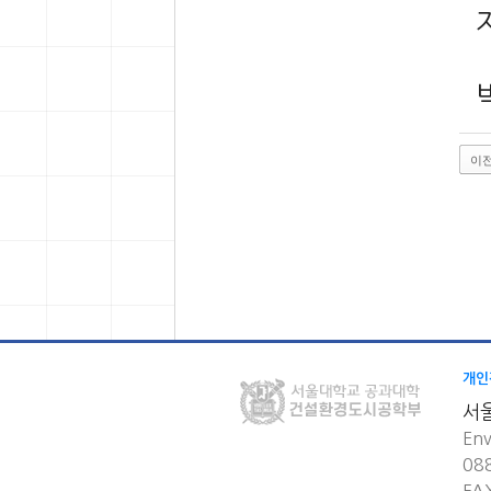
이
개인
서
Env
08