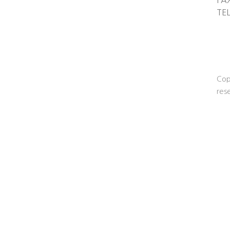
FA
TE
Cop
res