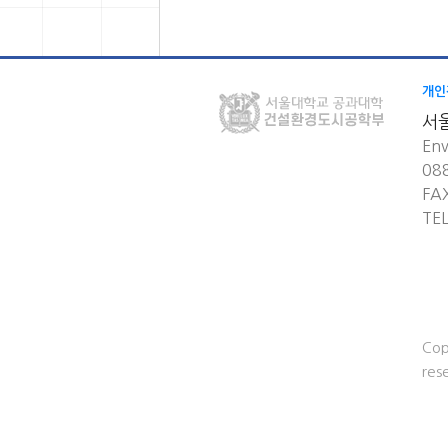
개인
서
Env
08
FA
TE
Cop
res