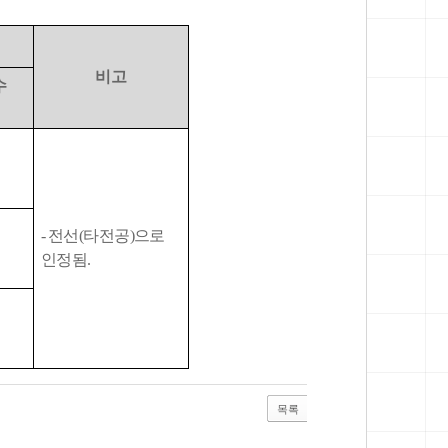
비고
수
-
전선
(
타전공
)
으로
인정됨
.
목록