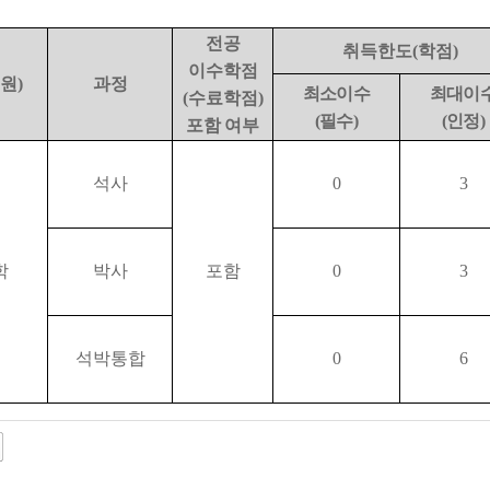
전공
취득한도
(
학점
)
이수학점
원
)
과정
최소이수
최대이
(
수료학점
)
(
필수
)
(
인정
)
포함 여부
석사
0
3
학
박사
포함
0
3
석박통합
0
6