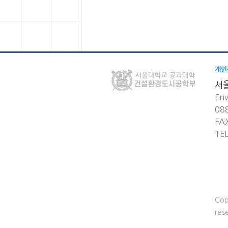
개인
서
Env
08
FA
TE
Cop
res