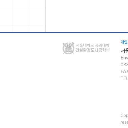
개인
서
Env
08
FA
TE
Cop
res