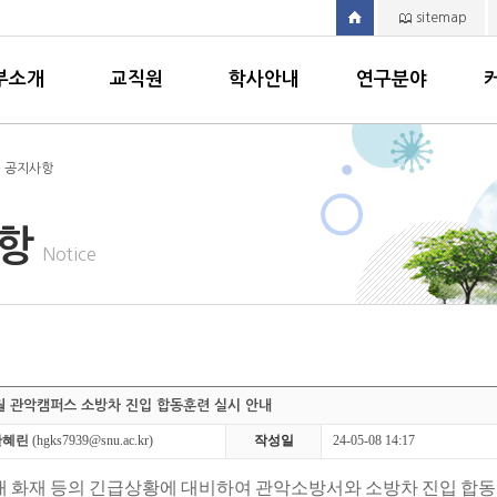
sitemap
부소개
교직원
학사안내
연구분야
> 공지사항
사항
Notice
 5월 관악캠퍼스 소방차 진입 합동훈련 실시 안내
한혜린
(hgks7939@snu.ac.kr)
작성일
24-05-08 14:17
내 화재 등의 긴급상황에 대비하여 관악소방서와 소방차 진입 합